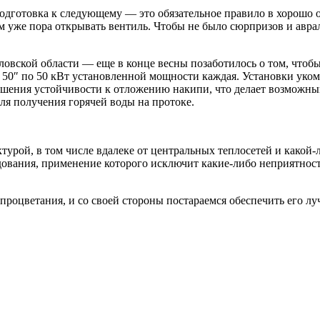
 подготовка к следующему — это обязательное правило в хорошо
ам уже пора открывать вентиль. Чтобы не было сюрпризов и авра
вской области — еще в конце весны позаботилось о том, чтобы
р 50″ по 50 кВт установленной мощности каждая. Установки ук
шения устойчивости к отложению накипи, что делает возможны
для получения горячей воды на протоке.
урой, в том числе вдалеке от центральных теплосетей и какой-
дования, применение которого исключит какие-либо неприятност
процветания, и со своей стороны постараемся обеспечить его 